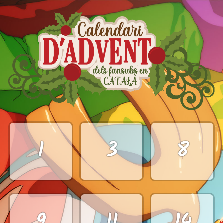
1
3
8
9
11
14