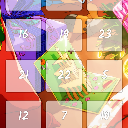
16
19
23
21
22
5
12
7
10